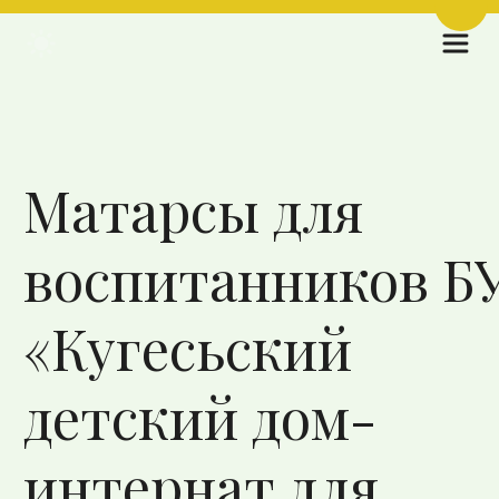
Пере
Назад к списку
Матарсы для
воспитанников Б
«Кугесьский
детский дом-
интернат для